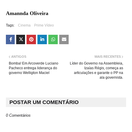
Amannda Oliveira
Tags:
Cinema
Prime Vídeo
ANTIGOS
MAIS RECENTES
Bomba! Em Arcoverde Luciano
Líder do Governo na Assembleia,
Pacheco entrega liderança do
Izaías Régis, começa as
governo Welligton Maciel
articulações e garante o PP na
ala governista.
POSTAR UM COMENTÁRIO
0 Comentários