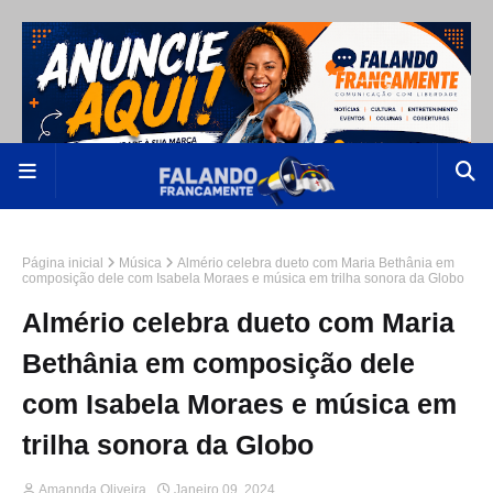
Página inicial
Música
Almério celebra dueto com Maria Bethânia em
composição dele com Isabela Moraes e música em trilha sonora da Globo
Almério celebra dueto com Maria
Bethânia em composição dele
com Isabela Moraes e música em
trilha sonora da Globo
Amannda Oliveira
Janeiro 09, 2024