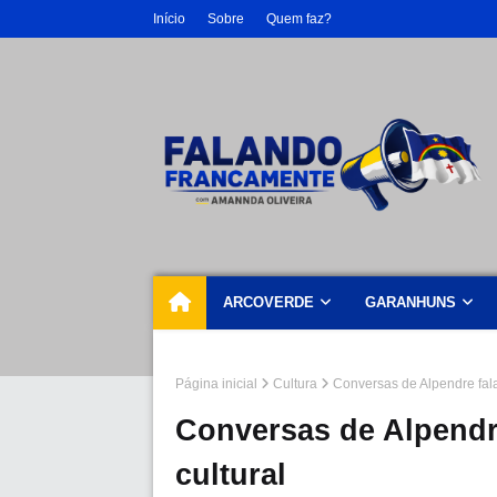
Início
Sobre
Quem faz?
ARCOVERDE
GARANHUNS
Página inicial
Cultura
Conversas de Alpendre fala
Conversas de Alpendr
cultural