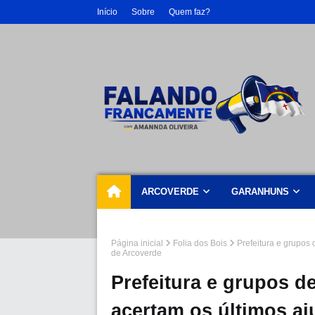
Início
Sobre
Quem faz?
ARCOVERDE
GARANHUNS
Página inicial
Folia dos Bois
Prefeitura e grupos 
de Arcoverde
Prefeitura e grupos de
acertam os últimos aj