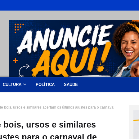
CULTURA
POLÍTICA
SAÚDE
de bois, ursos e similares acertam os últimos ajustes para o carnaval
 bois, ursos e similares
ustes para o carnaval de