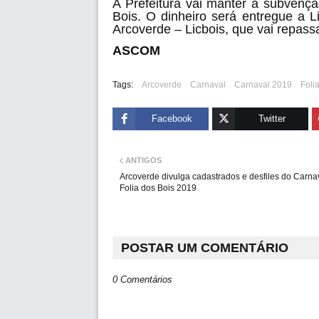
A Prefeitura vai manter a subvençã
Bois. O dinheiro será entregue a L
Arcoverde – Licbois, que vai repass
ASCOM
Tags:
Arcoverde
Carnaval
Carnaval 2019
Foli
Facebook
Twitter
ANTIGOS
Arcoverde divulga cadastrados e desfiles do Carna
Folia dos Bois 2019
POSTAR UM COMENTÁRIO
0 Comentários