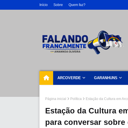
Início
Sobre
Quem faz?
ARCOVERDE
GARANHUNS
Página inicial
Política
Estação da Cultura em Arc
Estação da Cultura e
para conversar sobre 