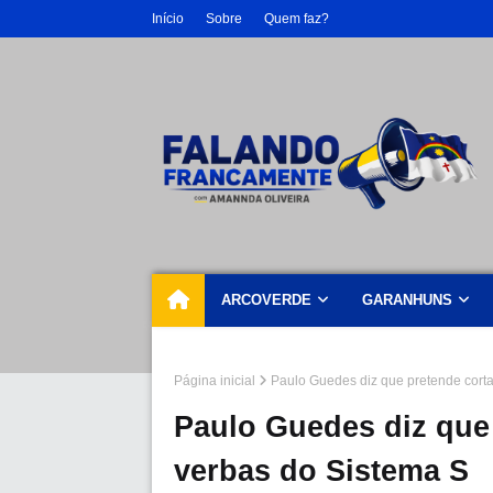
Início
Sobre
Quem faz?
ARCOVERDE
GARANHUNS
Página inicial
Paulo Guedes diz que pretende cort
Paulo Guedes diz que 
verbas do Sistema S