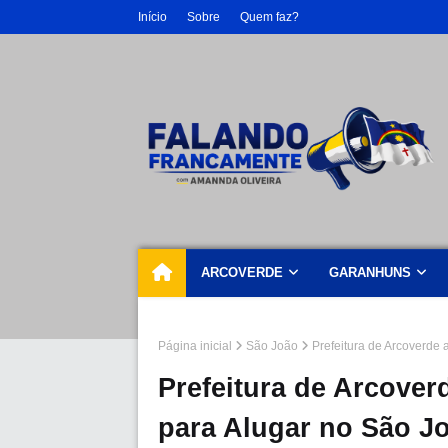
Início
Sobre
Quem faz?
ARCOVERDE
GARANHUNS
Página inicial
São João
Prefeitura de Arcoverde
Prefeitura de Arcover
para Alugar no São J