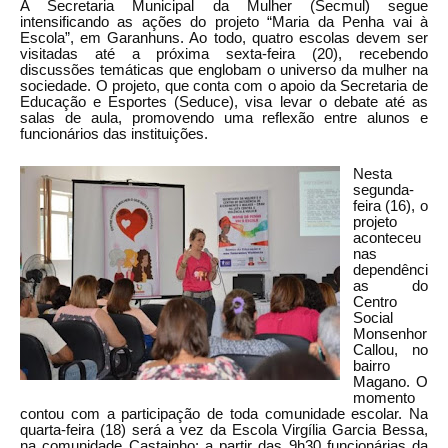
A Secretaria Municipal da Mulher (Secmul) segue
intensificando as ações do projeto “Maria da Penha vai à
Escola”, em Garanhuns. Ao todo, quatro escolas devem ser
visitadas até a próxima sexta-feira (20), recebendo
discussões temáticas que englobam o universo da mulher na
sociedade. O projeto, que conta com o apoio da Secretaria de
Educação e Esportes (Seduce), visa levar o debate até as
salas de aula, promovendo uma reflexão entre alunos e
funcionários das instituições.
Nesta
segunda-
feira (16), o
projeto
aconteceu
nas
dependênci
as do
Centro
Social
Monsenhor
Callou, no
bairro
Magano. O
momento
contou com a participação de toda comunidade escolar. Na
quarta-feira (18) será a vez da Escola Virgília Garcia Bessa,
na comunidade Castainho; a partir das 9h30 funcionárias da