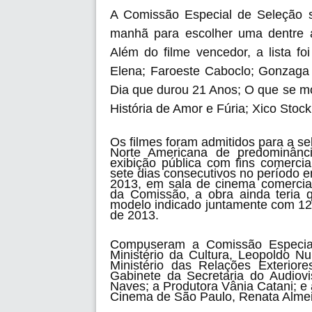
A Comissão Especial de Seleção 
manhã para escolher uma dentre as
Além do filme vencedor, a lista fo
Elena; Faroeste Caboclo; Gonzaga 
Dia que durou 21 Anos; O que se m
História de Amor e Fúria; Xico Stock
Os filmes foram admitidos para a sel
Norte Americana de predominânc
exibição pública com fins comercia
sete dias consecutivos no período 
2013, em sala de cinema comercial.
da Comissão, a obra ainda teria q
modelo indicado juntamente com 12
de 2013.
Compuseram a Comissão Especial
Ministério da Cultura, Leopoldo N
Ministério das Relações Exterior
Gabinete da Secretaria do Audiovi
Naves; a Produtora Vânia Catani; e a
Cinema de São Paulo, Renata Alme