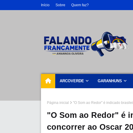
Início
Sobre
Quem faz?
ARCOVERDE
GARANHUNS
Página inicial
"O Som ao Redor" é indicado brasile
"O Som ao Redor" é in
concorrer ao Oscar 2