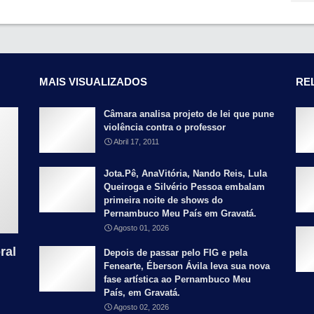
MAIS VISUALIZADOS
RE
Câmara analisa projeto de lei que pune
violência contra o professor
Abril 17, 2011
Jota.Pê, AnaVitória, Nando Reis, Lula
Queiroga e Silvério Pessoa embalam
primeira noite de shows do
Pernambuco Meu País em Gravatá.
Agosto 01, 2026
ral
Depois de passar pelo FIG e pela
Fenearte, Éberson Ávila leva sua nova
fase artística ao Pernambuco Meu
País, em Gravatá.
Agosto 02, 2026