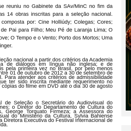
se reuniu no Gabinete da SAv/MinC no fim da
 14 obras inscritas para a seleção nacional.
i composta por: Cine Holliúdy; Colegas; Cores;
de Pai para Filho; Meu Pé de Laranja Lima; O
ove; O Tempo e o Vento; Porto dos Mortos; Uma
inger.
eção nacional a partir dos critérios da Academia
ia de diálogos em língua não inglesa; e de
is pela primeira vez no Brasil, por pelo menos
entre 01 de outubro de 2012 a 30 de setembro de
 Para atender aos critérios de admissibilidade
ue ter sido inscrita mediante requerimento no
 cópias do filme em DVD até o dia 30 de agosto
 de Seleção o Secretário do Audiovisual do
unes; o Diretor do Departamento de Cultura do
es, George Torquato Firmeza; a Assessora do
sual do Ministério da Cultura, Sylvia Bahiense
 Diretora Executiva do Festival Internacional de
ida.