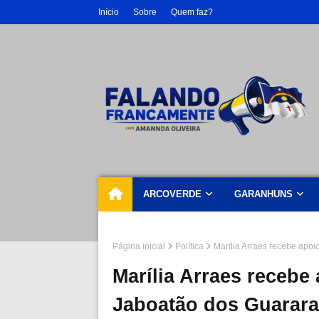
Início
Sobre
Quem faz?
ARCOVERDE
GARANHUNS
Página inicial
Política
Marília Arraes recebe apo
Marília Arraes recebe
Jaboatão dos Guarara