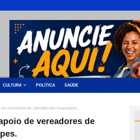
CULTURA
POLÍTICA
SAÚDE
io de vereadores de Jaboatão dos Guararapes.
 apoio de vereadores de
pes.