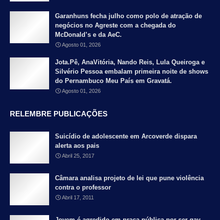
Garanhuns fecha julho como polo de atração de
negócios no Agreste com a chegada do
McDonald’s e da AeC.
Agosto 01, 2026
Jota.Pê, AnaVitória, Nando Reis, Lula Queiroga e
Silvério Pessoa embalam primeira noite de shows
do Pernambuco Meu País em Gravatá.
Agosto 01, 2026
RELEMBRE PUBLICAÇÕES
Suicídio de adolescente em Arcoverde dispara
alerta aos pais
Abril 25, 2017
Câmara analisa projeto de lei que pune violência
contra o professor
Abril 17, 2011
Jovem é agredido em praça pública por ser gay