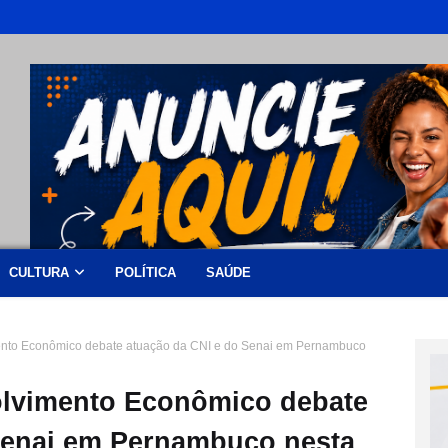
CULTURA
POLÍTICA
SAÚDE
nto Econômico debate atuação da CNI e do Senai em Pernambuco
lvimento Econômico debate
Senai em Pernambuco nesta