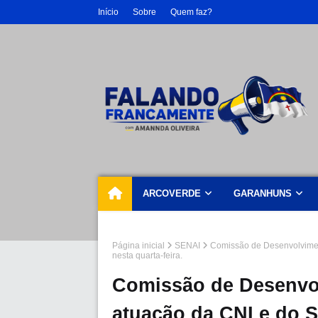
Início
Sobre
Quem faz?
ARCOVERDE
GARANHUNS
Página inicial
SENAI
Comissão de Desenvolvime
nesta quarta-feira.
Comissão de Desenvo
atuação da CNI e do 