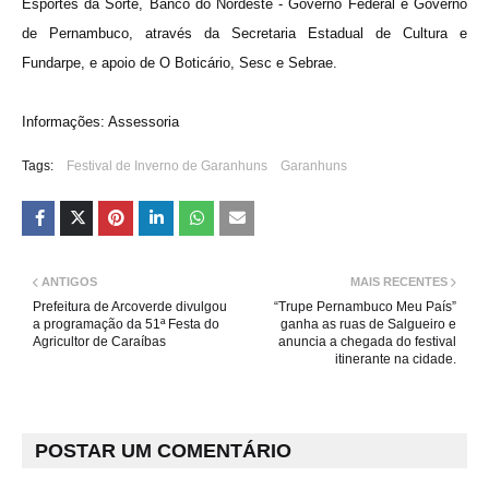
Esportes da Sorte, Banco do Nordeste - Governo Federal e Governo
de Pernambuco, através da Secretaria Estadual de Cultura e
Fundarpe, e apoio de O Boticário, Sesc e Sebrae.
Informações: Assessoria
Tags:
Festival de Inverno de Garanhuns
Garanhuns
ANTIGOS
MAIS RECENTES
Prefeitura de Arcoverde divulgou
“Trupe Pernambuco Meu País”
a programação da 51ª Festa do
ganha as ruas de Salgueiro e
Agricultor de Caraíbas
anuncia a chegada do festival
itinerante na cidade.
POSTAR UM COMENTÁRIO