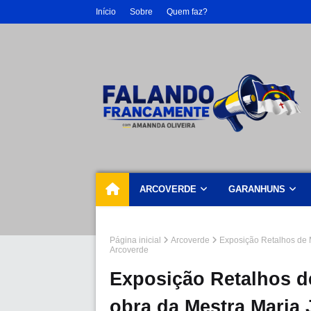
Início
Sobre
Quem faz?
ARCOVERDE
GARANHUNS
Página inicial
Arcoverde
Exposição Retalhos de 
Arcoverde
Exposição Retalhos de
obra da Mestra Maria