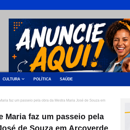
CULTURA
POLÍTICA
SAÚDE
Maria faz um passeio pela obra da Mestra Maria José de Souza em
 Maria faz um passeio pela
 José de Souza em Arcoverde