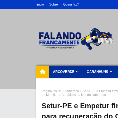
Início
Sobre
Quem faz?
ARCOVERDE
GARANHUNS
Página inicial
Itamaracá
Setur-PE e Empetur fir
de Mamíferos Aquáticos na Ilha de Itamaracá
Setur-PE e Empetur f
para recuperação do 