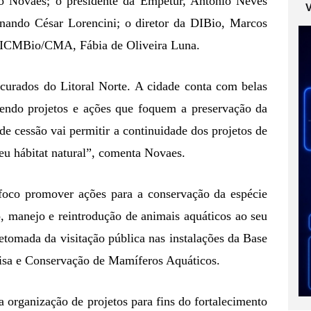
go Novaes; o presidente da Empetur, Antonio Neves 
nando César Lorencini; o diretor da DIBio, Marcos 
o ICMBio/CMA, Fábia de Oliveira Luna.
curados do Litoral Norte. A cidade conta com belas 
cendo projetos e ações que foquem a preservação da 
de cessão vai permitir a continuidade dos projetos de 
eu hábitat natural”, comenta Novaes.
oco promover ações para a conservação da espécie 
 manejo e reintrodução de animais aquáticos ao seu 
tomada da visitação pública nas instalações da Base 
isa e Conservação de Mamíferos Aquáticos.
a organização de projetos para fins do fortalecimento 