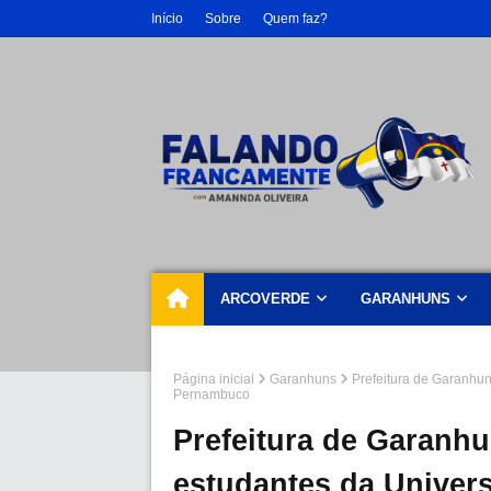
Início
Sobre
Quem faz?
ARCOVERDE
GARANHUNS
Página inicial
Garanhuns
Prefeitura de Garanhu
Pernambuco
Prefeitura de Garanh
estudantes da Univer