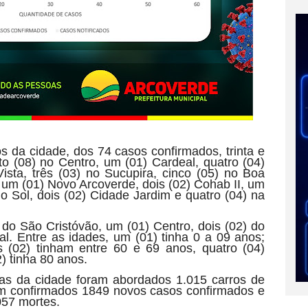
 da cidade, dos 74 casos confirmados, trinta e
to (08) no Centro, um (01) Cardeal, quatro (04)
sta, três (03) no Sucupira, cinco (05) no Boa
 um (01) Novo Arcoverde, dois (02) Cohab II, um
do Sol, dois (02) Cidade Jardim e quatro (04) na
 do São Cristóvão, um (01) Centro, dois (02) do
l. Entre as idades, um (01) tinha 0 a 09 anos;
s (02) tinham entre 60 e 69 anos, quatro (04)
) tinha 80 anos.
adas da cidade foram abordados 1.015 carros de
m confirmados 1849 novos casos confirmados e
057 mortes.