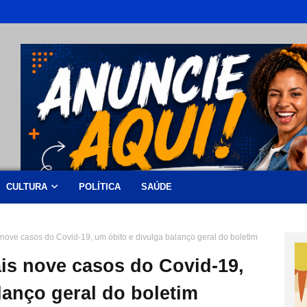
CULTURA
POLÍTICA
SAÚDE
 nove casos do Covid-19, um óbito e divulga balanço geral do boletim
is nove casos do Covid-19,
lanço geral do boletim