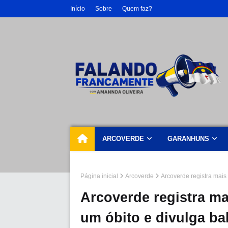
Início
Sobre
Quem faz?
ARCOVERDE
GARANHUNS
Página inicial
Arcoverde
Arcoverde registra mais
Arcoverde registra ma
um óbito e divulga ba