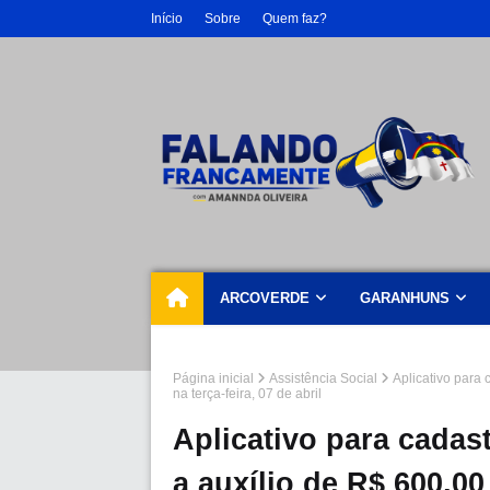
Início
Sobre
Quem faz?
ARCOVERDE
GARANHUNS
Página inicial
Assistência Social
Aplicativo para 
na terça-feira, 07 de abril
Aplicativo para cadast
a auxílio de R$ 600,00