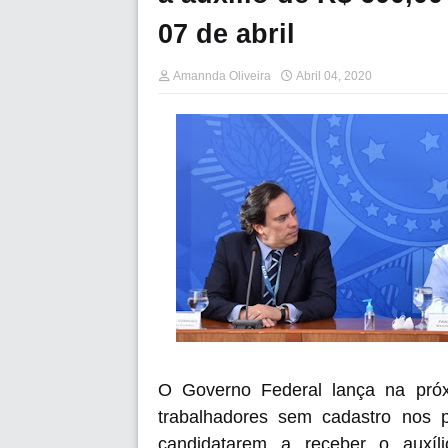
07 de abril
Amannda Oliveira
Abril 04, 2020
O Governo Federal lança na próxi
trabalhadores sem cadastro nos 
candidatarem a receber o auxíl