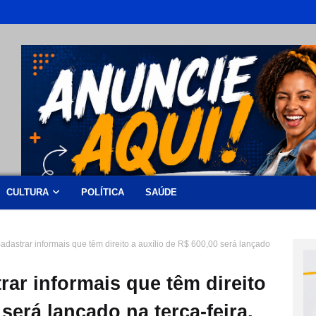
CULTURA
POLÍTICA
SAÚDE
cadastrar informais que têm direito a auxílio de R$ 600,00 será lançado
rar informais que têm direito
 será lançado na terça-feira,