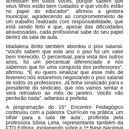
acreditam em todos vocês, porque sabem que
seus filhos estão bem cuidados e que vocês estão
no papel do educador”, afirmou a gestora
municipal, agradecendo ao comprometimento de
um trabalho realizado com responsabilidade, que
está sendo feito e que, apesar das dificuldades
atravessadas, cada profissional sabe do seu papel
dentro da sala de aula.
Madalena Britto também abordou o piso salarial.
“Vocês sabem que este ano o piso foi um valor
bem merecido. O percentual, para vista dos outros
anos, foi um percentual diferenciado e nós
sabemos que foi uma conquista dos professores”,
afirmou. “E eu quero sinalizar que esse mês de
fevereiro nós estaremos negociando o piso salarial
de todos os professores. Já tinha sinalizado para o
presidente do sindicato, que nós vamos sentar e
será retroativo ao mês de janeiro. Vocês não
perderão nada”, adiantou a prefeita.
A programação do
15° Encontro Pedagógico
continuou com a palestra ‘Currículo na prática: um
olhar para a sala de aula’, proferida pela
professora Sônia Lima, representante também da
FTD Editora, explanando sobre a 1
ª
Base Nacional