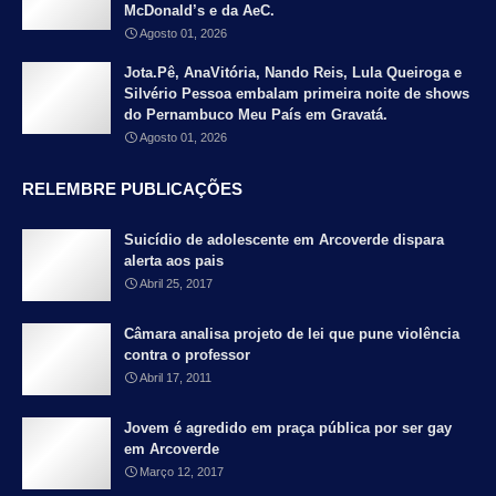
McDonald’s e da AeC.
Agosto 01, 2026
Jota.Pê, AnaVitória, Nando Reis, Lula Queiroga e
Silvério Pessoa embalam primeira noite de shows
do Pernambuco Meu País em Gravatá.
Agosto 01, 2026
RELEMBRE PUBLICAÇÕES
Suicídio de adolescente em Arcoverde dispara
alerta aos pais
Abril 25, 2017
Câmara analisa projeto de lei que pune violência
contra o professor
Abril 17, 2011
Jovem é agredido em praça pública por ser gay
em Arcoverde
Março 12, 2017