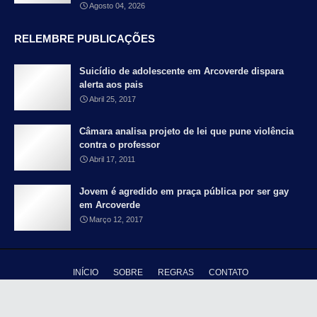
Agosto 04, 2026
RELEMBRE PUBLICAÇÕES
Suicídio de adolescente em Arcoverde dispara
alerta aos pais
Abril 25, 2017
Câmara analisa projeto de lei que pune violência
contra o professor
Abril 17, 2011
Jovem é agredido em praça pública por ser gay
em Arcoverde
Março 12, 2017
INÍCIO
SOBRE
REGRAS
CONTATO
Copyright ©
2026 - Blog Falando Francamente - Pernambuco é meu país |
Distribuido por
TY