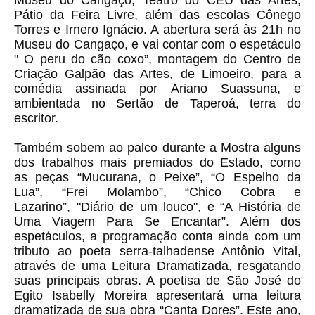
Museu do Cangaço, Teatro do CEU das Artes,
Pátio da Feira Livre, além das escolas Cônego
Torres e Irnero Ignácio. A abertura será às 21h no
Museu do Cangaço, e vai contar com o espetáculo
" O peru do cão coxo”, montagem do Centro de
Criação Galpão das Artes, de Limoeiro, para a
comédia assinada por Ariano Suassuna, e
ambientada no Sertão de Taperoá, terra do
escritor.
Também sobem ao palco durante a Mostra alguns
dos trabalhos mais premiados do Estado, como
as peças “Mucurana, o Peixe”, “O Espelho da
Lua”, “Frei Molambo”, “Chico Cobra e
Lazarino”, "Diário de um louco", e “A História de
Uma Viagem Para Se Encantar”. Além dos
espetáculos, a programação conta ainda com um
tributo ao poeta serra-talhadense Antônio Vital,
através de uma Leitura Dramatizada, resgatando
suas principais obras. A poetisa de São José do
Egito Isabelly Moreira apresentará uma leitura
dramatizada de sua obra “Canta Dores”. Este ano,