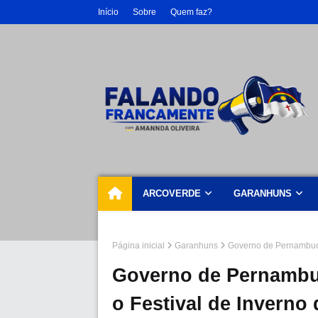
Início
Sobre
Quem faz?
ARCOVERDE
GARANHUNS
Página inicial
Garanhuns
Governo de Pernambuco
Governo de Pernambuc
o Festival de Inverno