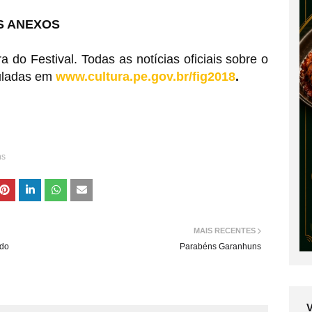
S ANEXOS
 do Festival. Todas as notícias oficiais sobre o
culadas em
www.cultura.pe.gov.br/fig2018
.
ns
MAIS RECENTES
ido
Parabéns Garanhuns