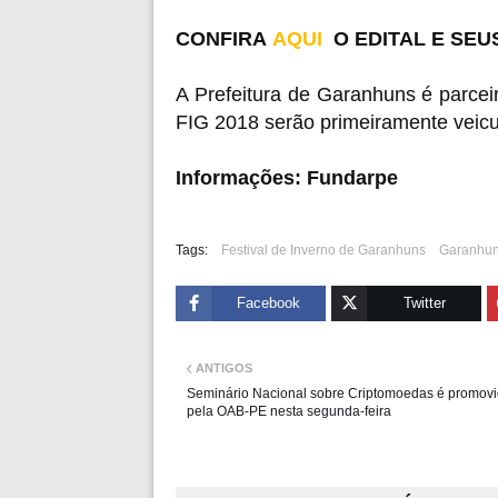
CONFIRA
AQUI
O EDITAL E SEU
A Prefeitura de Garanhuns é parceira
FIG 2018 serão primeiramente vei
Informações: Fundarpe
Tags:
Festival de Inverno de Garanhuns
Garanhu
Facebook
Twitter
ANTIGOS
Seminário Nacional sobre Criptomoedas é promov
pela OAB-PE nesta segunda-feira