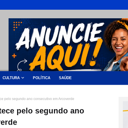
CULTURA
POLÍTICA
SAÚDE
ece pelo segundo ano consecutivo em Arcoverde
ntece pelo segundo ano
verde