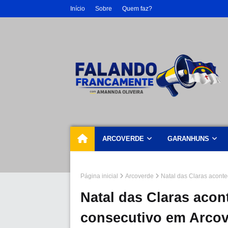
Início
Sobre
Quem faz?
ARCOVERDE
GARANHUNS
Página inicial
Arcoverde
Natal das Claras acont
Natal das Claras aco
consecutivo em Arco