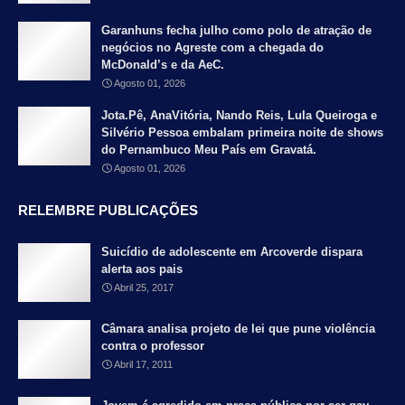
Garanhuns fecha julho como polo de atração de
negócios no Agreste com a chegada do
McDonald’s e da AeC.
Agosto 01, 2026
Jota.Pê, AnaVitória, Nando Reis, Lula Queiroga e
Silvério Pessoa embalam primeira noite de shows
do Pernambuco Meu País em Gravatá.
Agosto 01, 2026
RELEMBRE PUBLICAÇÕES
Suicídio de adolescente em Arcoverde dispara
alerta aos pais
Abril 25, 2017
Câmara analisa projeto de lei que pune violência
contra o professor
Abril 17, 2011