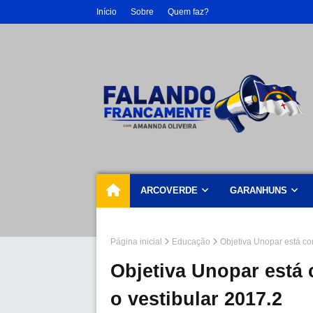
Início
Sobre
Quem faz?
ARCOVERDE
GARANHUNS
Página inicial
Educação
Objetiva Unopar está co
Objetiva Unopar está 
o vestibular 2017.2