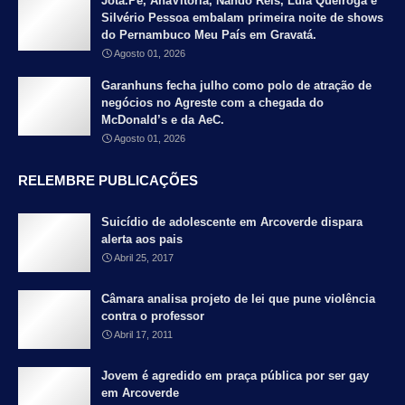
Jota.Pê, AnaVitória, Nando Reis, Lula Queiroga e
Silvério Pessoa embalam primeira noite de shows
do Pernambuco Meu País em Gravatá.
Agosto 01, 2026
Garanhuns fecha julho como polo de atração de
negócios no Agreste com a chegada do
McDonald’s e da AeC.
Agosto 01, 2026
RELEMBRE PUBLICAÇÕES
Suicídio de adolescente em Arcoverde dispara
alerta aos pais
Abril 25, 2017
Câmara analisa projeto de lei que pune violência
contra o professor
Abril 17, 2011
Jovem é agredido em praça pública por ser gay
em Arcoverde