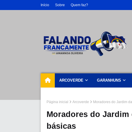
Início
Sobre
Quem faz?
ARCOVERDE
GARANHUNS
Página inicial
Arcoverde
Moradores do Jardim da
Moradores do Jardim 
básicas