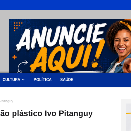
CULTURA
POLÍTICA
SAÚDE
 Pitanguy
ião plástico Ivo Pitanguy