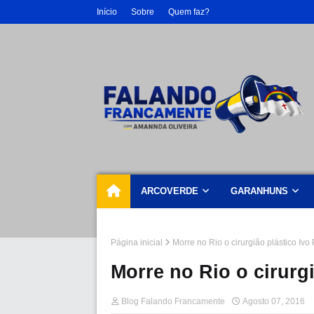
Início
Sobre
Quem faz?
ARCOVERDE
GARANHUNS
Página inicial
Morre no Rio o cirurgião plástico Ivo
Morre no Rio o cirurg
Blog Falando Francamente
Agosto 07, 2016