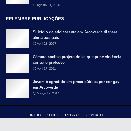
Agosto 01, 2026
RELEMBRE PUBLICAÇÕES
Suicídio de adolescente em Arcoverde dispara
alerta aos pais
Abril 25, 2017
Câmara analisa projeto de lei que pune violência
contra o professor
Abril 17, 2011
Jovem é agredido em praça pública por ser gay
em Arcoverde
Março 12, 2017
INÍCIO
SOBRE
REGRAS
CONTATO
Copyright ©
2026 - Blog Falando Francamente - Pernambuco é meu país |
Distribuido por
TY