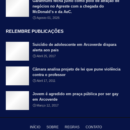
Garanhuns fecha julho como polo de atração de
negócios no Agreste com a chegada do
McDonald’s e da AeC.
Agosto 01, 2026
RELEMBRE PUBLICAÇÕES
Suicídio de adolescente em Arcoverde dispara
alerta aos pais
Abril 25, 2017
Câmara analisa projeto de lei que pune violência
contra o professor
Abril 17, 2011
Jovem é agredido em praça pública por ser gay
em Arcoverde
Março 12, 2017
INÍCIO
SOBRE
REGRAS
CONTATO