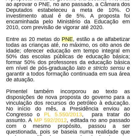
ao aprovar o PNE, no ano passado, a Câmara dos
Deputados estabeleceu a meta de 10%. O
investimento atual é de 5%. A proposta foi
encaminhada pelo Ministério da Educação em
2010, com previsão de vigorar até 2020.
Entre as 20 metas do
PNE
, estão a de alfabetizar
todas as crianças até, no máximo, os oito anos de
idade; oferecer educação em tempo integral em
50% das escolas públicas de educação básica;
formar 50% dos professores da educação básica
em nível de pós-graduação
lato e stricto sensu
e
garantir a todos formação continuada em sua área
de atuação.
Pimentel também incorporou ao texto as
disposições de nova proposta do governo para a
vinculação dos recursos do petróleo à educação.
No início do mês, a Presidência enviou ao
Congresso o
PL 5.550/2013
, para tratar do
assunto. A
MP 592/2012
, editada no ano passado
com o mesmo propósito, passou a ser
questionada, pois se baseia numa realidade que