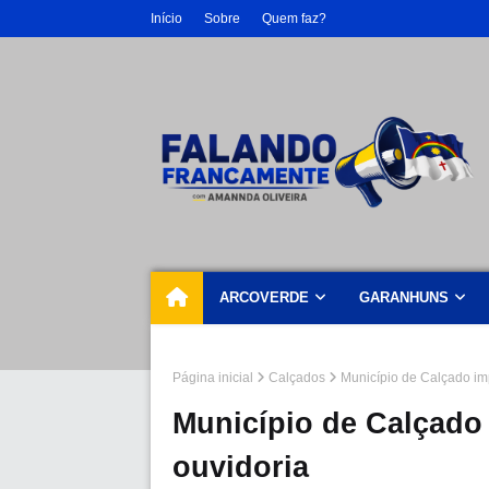
Início
Sobre
Quem faz?
ARCOVERDE
GARANHUNS
Página inicial
Calçados
Município de Calçado imp
Município de Calçado 
ouvidoria