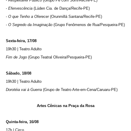
-
Respeitável Público
(Grupo Pé com Som/Recife-PE)
-
Efervescência
(Lúden Cia. de Dança/Recife-PE)
-
O que Tenho a Oferecer
(Orunmillá Santana/Recife-PE)
-
O Segredo da Imaginação
(Grupo Fenômenos de Rua/Pesqueira-PE)
Sexta-feira, 17/08
19h30 | Teatro Adulto
Fim de Jogo
(Grupo Teatral Oliveira/Pesqueira-PE)
Sábado, 18/08
19h30 | Teatro Adulto
Dorotéia vai à Guerra
(Grupo de Teatro Arte-em-Cena/Caruaru-PE)
Artes Cênicas na Praça da Rosa
Quinta-feira, 16/08
17h | Circo