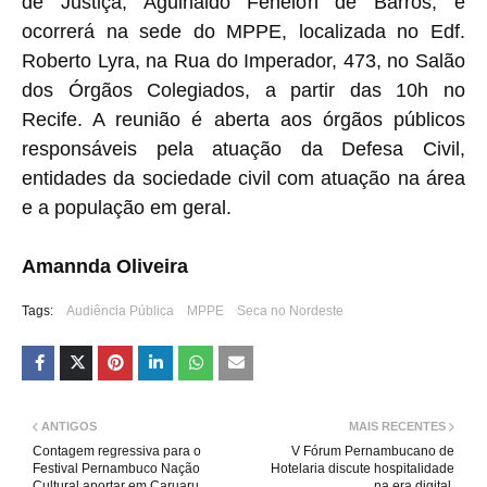
de Justiça, Aguinaldo Fenelon de Barros, e
ocorrerá na sede do MPPE, localizada no Edf.
Roberto Lyra, na Rua do Imperador, 473, no Salão
dos Órgãos Colegiados, a partir das 10h no
Recife. A reunião é aberta aos órgãos públicos
responsáveis pela atuação da Defesa Civil,
entidades da sociedade civil com atuação na área
e a população em geral.
Amannda Oliveira
Tags:
Audiência Pública
MPPE
Seca no Nordeste
ANTIGOS
MAIS RECENTES
Contagem regressiva para o
V Fórum Pernambucano de
Festival Pernambuco Nação
Hotelaria discute hospitalidade
Cultural aportar em Caruaru
na era digital.