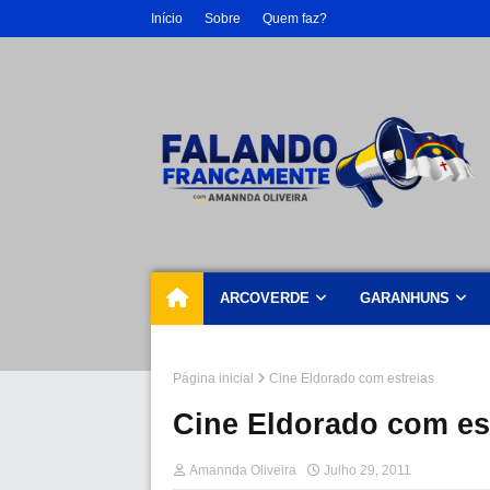
Início
Sobre
Quem faz?
ARCOVERDE
GARANHUNS
Página inicial
Cine Eldorado com estreias
Cine Eldorado com es
Amannda Oliveira
Julho 29, 2011