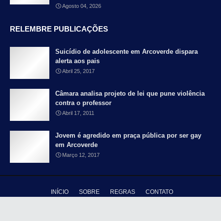
Agosto 04, 2026
RELEMBRE PUBLICAÇÕES
Suicídio de adolescente em Arcoverde dispara
alerta aos pais
Abril 25, 2017
Câmara analisa projeto de lei que pune violência
contra o professor
Abril 17, 2011
Jovem é agredido em praça pública por ser gay
em Arcoverde
Março 12, 2017
INÍCIO
SOBRE
REGRAS
CONTATO
Copyright ©
2026 - Blog Falando Francamente - Pernambuco é meu país |
Distribuido por
TY