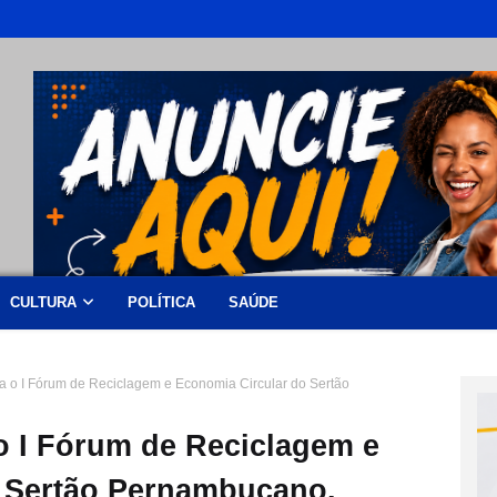
CULTURA
POLÍTICA
SAÚDE
za o I Fórum de Reciclagem e Economia Circular do Sertão
 o I Fórum de Reciclagem e
 Sertão Pernambucano.