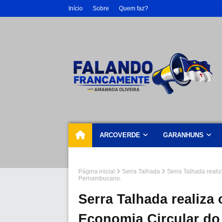
Início
Sobre
Quem faz?
ARCOVERDE
GARANHUNS
Página inicial
Serra Talhada
Serra Talhada reali
Pernambucano.
Serra Talhada realiza
Economia Circular do