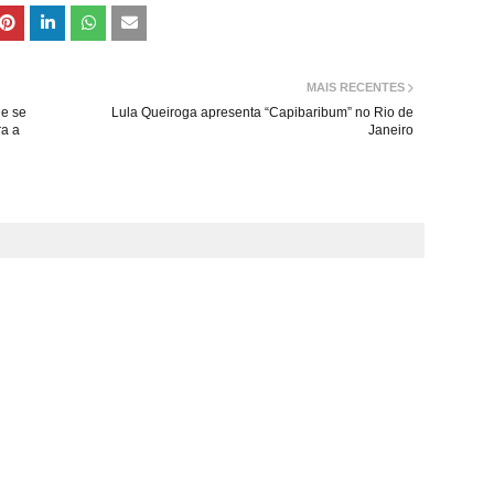
MAIS RECENTES
 e se
Lula Queiroga apresenta “Capibaribum” no Rio de
ra a
Janeiro