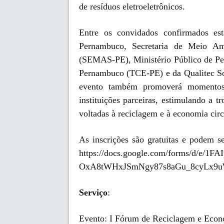
de resíduos eletroeletrônicos.
Entre os convidados confirmados estã
Pernambuco, Secretaria de Meio Am
(SEMAS-PE), Ministério Público de Pe
Pernambuco (TCE-PE) e da Qualitec So
evento também promoverá momentos d
instituições parceiras, estimulando a t
voltadas à reciclagem e à economia cir
As inscrições são gratuitas e podem s
https://docs.google.com/forms/d/e/
OxA8tWHxJSmNgy87s8aGu_8cyLx9uW
Serviço
:
Evento: I Fórum de Reciclagem e Econ