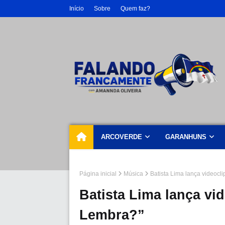
Início
Sobre
Quem faz?
ARCOVERDE
GARANHUNS
Página inicial
Música
Batista Lima lança videocl
Batista Lima lança vi
Lembra?”