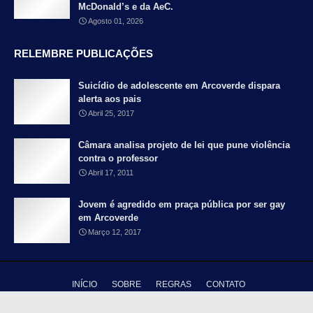
McDonald’s e da AeC.
Agosto 01, 2026
RELEMBRE PUBLICAÇÕES
Suicídio de adolescente em Arcoverde dispara
alerta aos pais
Abril 25, 2017
Câmara analisa projeto de lei que pune violência
contra o professor
Abril 17, 2011
Jovem é agredido em praça pública por ser gay
em Arcoverde
Março 12, 2017
INÍCIO
SOBRE
REGRAS
CONTATO
Copyright ©
2026 - Blog Falando Francamente - Pernambuco é meu país |