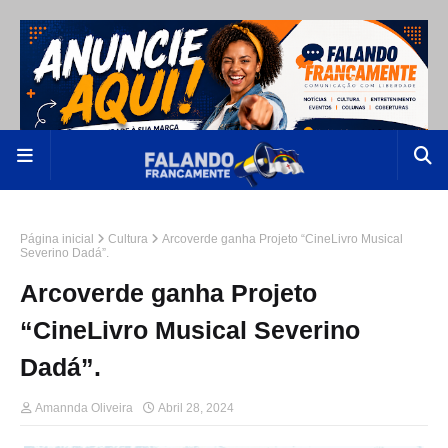
Página inicial
Cultura
Arcoverde ganha Projeto “CineLivro Musical
Severino Dadá”.
Arcoverde ganha Projeto
“CineLivro Musical Severino
Dadá”.
Amannda Oliveira
Abril 28, 2024