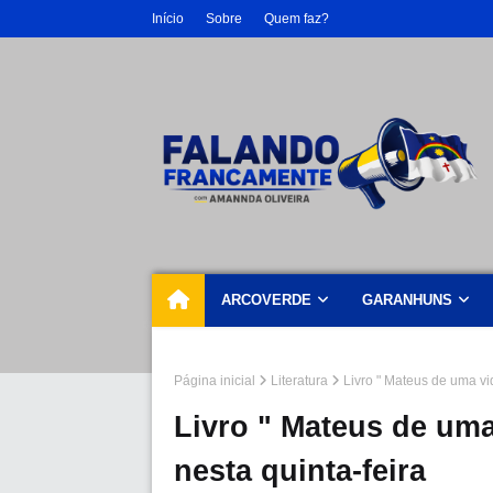
Início
Sobre
Quem faz?
ARCOVERDE
GARANHUNS
Página inicial
Literatura
Livro " Mateus de uma vid
Livro " Mateus de uma
nesta quinta-feira