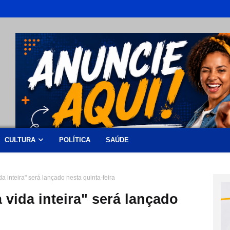
CULTURA
POLÍTICA
SAÚDE
a inteira" será lançado nesta quinta-feira
 vida inteira" será lançado