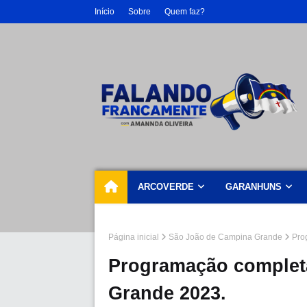
Início
Sobre
Quem faz?
ARCOVERDE
GARANHUNS
Página inicial
São João de Campina Grande
Pro
Programação complet
Grande 2023.