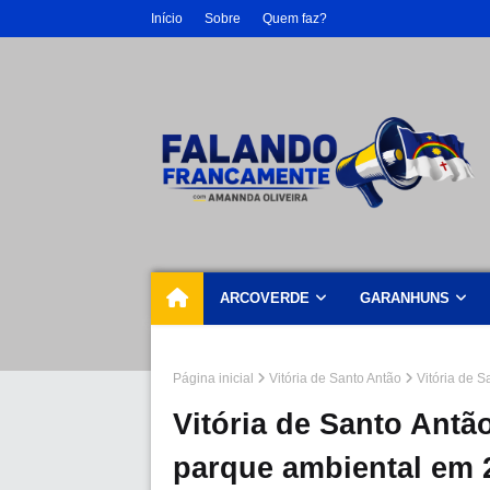
Início
Sobre
Quem faz?
ARCOVERDE
GARANHUNS
Página inicial
Vitória de Santo Antão
Vitória de 
Vitória de Santo Antã
parque ambiental em 