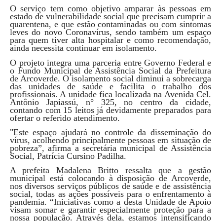
O serviço tem como objetivo amparar às pessoas em
estado de vulnerabilidade social que precisam cumprir a
quarentena, e que estão contaminadas ou com sintomas
leves do novo Coronavírus, sendo também um espaço
para quem tiver alta hospitalar e como recomendação,
ainda necessita continuar em isolamento.
O projeto integra uma parceria entre Governo Federal e
o Fundo Municipal de Assistência Social da Prefeitura
de Arcoverde. O isolamento social diminui a sobrecarga
das unidades de saúde e facilita o trabalho dos
profissionais. A unidade fica localizada na Avenida Cel.
Antônio Japiassú, n° 325, no centro da cidade,
contando com 15 leitos já devidamente preparados para
ofertar o referido atendimento.
"Este espaço ajudará no controle da disseminação do
vírus, acolhendo principalmente pessoas em situação de
pobreza”, afirma a secretária municipal de Assistência
Social, Patrícia Cursino Padilha.
A prefeita Madalena Britto ressalta que a gestão
municipal está colocando à disposição de Arcoverde,
nos diversos serviços públicos de saúde e de assistência
social, todas as ações possíveis para o enfrentamento à
pandemia. “Iniciativas como a desta Unidade de Apoio
visam somar e garantir especialmente proteção para a
nossa população. Através dela, estamos intensificando