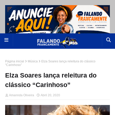
Página inicial
Música
Elza Soares lança releitura do clássico
“Carinhoso”
Elza Soares lança releitura do
clássico “Carinhoso”
Amannda Oliveira
Abril 20, 2020