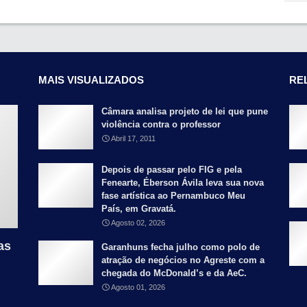
MAIS VISUALIZADOS
RE
Câmara analisa projeto de lei que pune
violência contra o professor
Abril 17, 2011
Depois de passar pelo FIG e pela
Fenearte, Éberson Ávila leva sua nova
fase artística ao Pernambuco Meu
País, em Gravatá.
Agosto 02, 2026
as
Garanhuns fecha julho como polo de
atração de negócios no Agreste com a
chegada do McDonald’s e da AeC.
Agosto 01, 2026