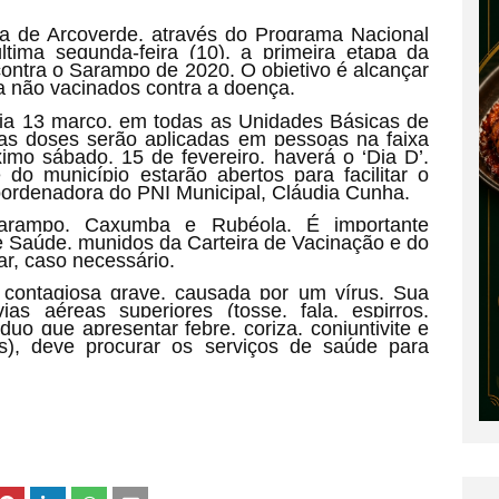
ra de Arcoverde, através do Programa Nacional
tima segunda-feira (10), a primeira etapa da
ntra o Sarampo de 2020. O objetivo é alcançar
a não vacinados contra a doença.
 dia 13 março, em todas as Unidades Básicas de
s doses serão aplicadas em pessoas na faixa
imo sábado, 15 de fevereiro, haverá o ‘Dia D’,
o município estarão abertos para facilitar o
oordenadora do PNI Municipal, Cláudia Cunha.
a Sarampo, Caxumba e Rubéola. É importante
 Saúde, munidos da Carteira de Vacinação e do
ar, caso necessário.
contagiosa grave, causada por um vírus. Sua
as aéreas superiores (tosse, fala, espirros,
íduo que apresentar febre, coriza, conjuntivite e
), deve procurar os serviços de saúde para