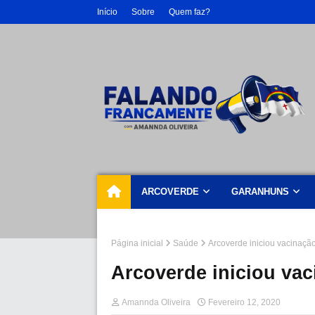
Início
Sobre
Quem faz?
ARCOVERDE
GARANHUNS
Página inicial
Saúde
Arcoverde iniciou vacinaçã
Arcoverde iniciou va
Amannda Oliveira
Fevereiro 12, 2020