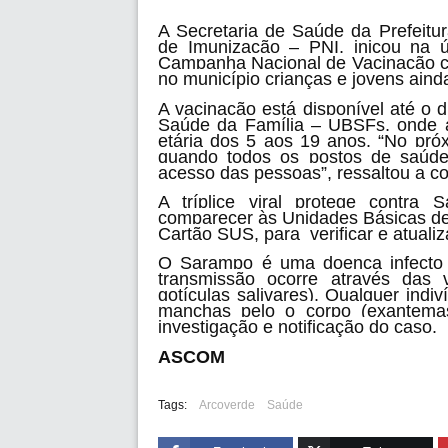
A Secretaria de Saúde da Prefeitu
de Imunização – PNI, inicou na úl
Campanha Nacional de Vacinação co
no município crianças e jovens aind
A vacinação está disponível até o
Saúde da Família – UBSFs, onde a
etária dos 5 aos 19 anos. “No próx
quando todos os postos de saúde d
acesso das pessoas”, ressaltou a c
A tríplice viral protege contr
comparecer às Unidades Básicas de
Cartão SUS, para verificar e atualiz
O Sarampo é uma doença infecto 
transmissão ocorre através das vi
gotículas salivares). Qualquer indiv
manchas pelo o corpo (exantemas
investigação e notificação do caso.
ASCOM
Tags:
Arcoverde
Saúde