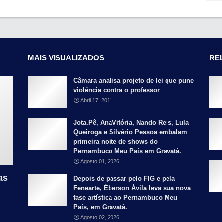
MAIS VISUALIZADOS
RE
Câmara analisa projeto de lei que pune
violência contra o professor
Abril 17, 2011
Jota.Pê, AnaVitória, Nando Reis, Lula
Queiroga e Silvério Pessoa embalam
primeira noite de shows do
Pernambuco Meu País em Gravatá.
Agosto 01, 2026
as
Depois de passar pelo FIG e pela
Fenearte, Éberson Ávila leva sua nova
fase artística ao Pernambuco Meu
País, em Gravatá.
Agosto 02, 2026