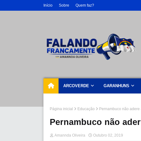
Início
Sobre
Quem faz?
ARCOVERDE
GARANHUNS
Página inicial
Educação
Pernambuco não adere a 
Pernambuco não adere 
Amannda Oliveira
Outubro 02, 2019