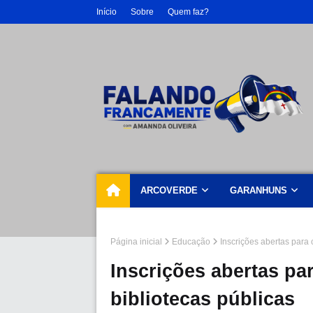
Início
Sobre
Quem faz?
ARCOVERDE
GARANHUNS
Página inicial
Educação
Inscrições abertas para 
Inscrições abertas pa
bibliotecas públicas