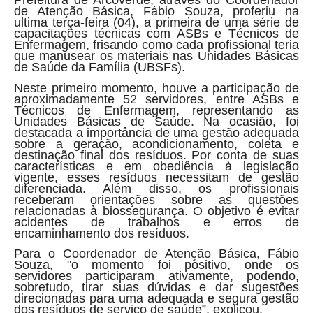
Prefeitura de Arcoverde, através do Coordenador
de Atenção Básica, Fábio Souza, proferiu na
ultima terça-feira (04), a primeira de uma série de
capacitações técnicas com ASBs e Técnicos de
Enfermagem, frisando como cada profissional teria
que manusear os materiais nas Unidades Básicas
de Saúde da Família (UBSFs).
Neste primeiro momento, houve a participação de
aproximadamente 52 servidores, entre ASBs e
Técnicos de Enfermagem, representando as
Unidades Básicas de Saúde. Na ocasião, foi
destacada a importância de uma gestão adequada
sobre a geração, acondicionamento, coleta e
destinação final dos resíduos. Por conta de suas
características e em obediência à legislação
vigente, esses resíduos necessitam de gestão
diferenciada. Além disso, os profissionais
receberam orientações sobre as questões
relacionadas à biossegurança. O objetivo é evitar
acidentes de trabalhos e erros de
encaminhamento dos resíduos.
Para o Coordenador de Atenção Básica, Fábio
Souza, "o momento foi positivo, onde os
servidores participaram ativamente, podendo,
sobretudo, tirar suas dúvidas e dar sugestões
direcionadas para uma adequada e segura gestão
dos resíduos de serviço de saúde”, explicou.