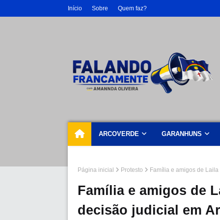
Início
Sobre
Quem faz?
ARCOVERDE
GARANHUNS
Página inicial
Protesto
Família e amigos de Laila
Família e amigos de 
decisão judicial em Ar