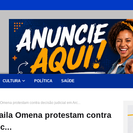
CULTURA
POLÍTICA
SAÚDE
 Omena protestam contra decisão judicial em Arc...
Laila Omena protestam contra
c...